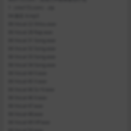
1（mix172.com）.zip
04 曲目 4.mp3
06 Vocal 22 SHou.wav
06 Vocal 28 Rap.wav
06 Vocal 31 Song.wav
06 Vocal 32 Song.wav
06 Vocal 33 Song.wav
06 Vocal 34 Song.wav
06 Vocal 44 V.wav
06 Vocal 45 V.wav
06 Vocal 46 Sc+V.wav
06 Vocal 46 V.wav
06 Vocal 47.wav
06 Vocal 48.wav
06 Vocal 49 HP.wav
06 Vocal 50.wav