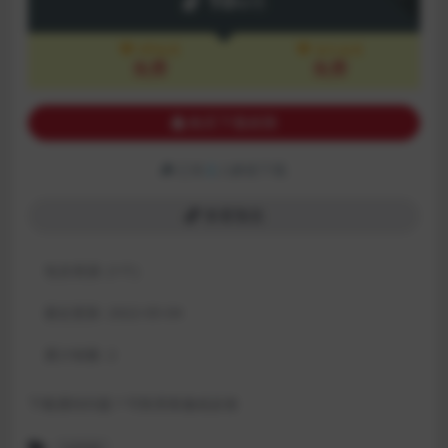
M币
VIP会员
永久会员
免费
免费
购买下载权限
已有
2
人解锁下载
查看预览
包含资源:
(1个)
最近更新:
2022-05-04
累计销量:
2
下载遇到问题？可联系客服或反馈