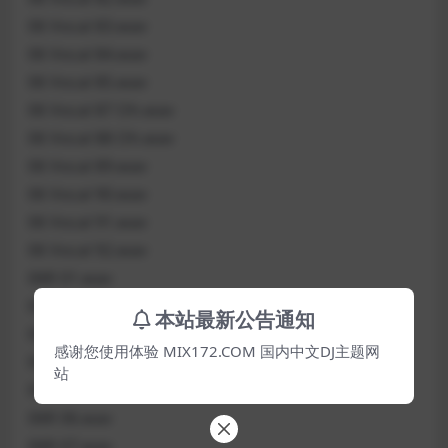
06 Vocal 83.wav
06 Vocal 84.wav
06 Vocal 85.wav
06 Vocal 87 Oh.wav
06 Vocal 88 Oh.wav
06 Vocal 89.wav
06 Vocal 90.wav
06 Vocal 91.wav
06 Vocal 92.wav
06R 01.wav
06R 02.wav
本站最新公告通知
06R 03.wav
感谢您使用体验 MIX172.COM 国内中文DJ主题网
06R 04.wav
站
06R 05.wav
06R 06.wav
06R 07.wav