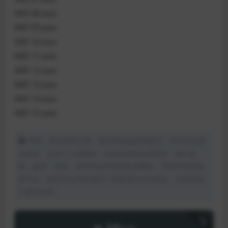
06R 08.wav
06R 09.wav
06R 10.wav
06R 11.wav
06R 12.wav
06R 13.wav
06R 14.wav
06R 15.wav
声明：本站所有文章，如无特殊说明或标注，均为本站原
创发布。任何个人或组织，在未征得本站同意时，禁止复
制、盗用、采集、发布本站内容到任何网站、书籍等各类媒
体平台。如若本站内容侵犯了原著者的合法权益，可联系我
们进行处理。
下载
10