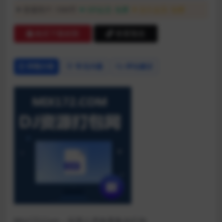
普通用户:
10M币
VIP会员:
免费
永久会员:
免费
购买下载权限
查看预览
详情介绍
常见问题
评论建议
Mix172.Com – 实用人声效果集合打包