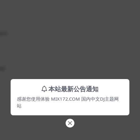
MP3
WAV
本站最新公告通知
感谢您使用体验 MIX172.COM 国内中文DJ主题网
站